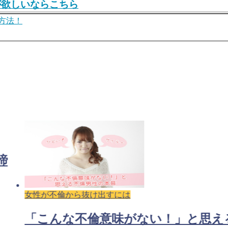
が欲しいならこちら
方法！
諦
女性が不倫から抜け出すには
「こんな不倫意味がない！」と思え