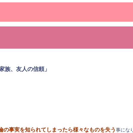
家族、友人の信頼」
倫の事実を知られてしまったら様々なものを失う
事にな