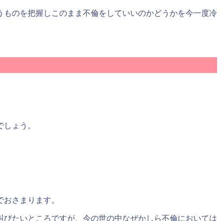
うものを把握しこのまま不倫をしていいのかどうかを今一度冷
でしょう。
でおさまります。
叫びたいところですが、今の世の中なぜかしら不倫においては