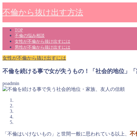
不倫から抜け出す方法
TOP
不倫の悩み相談
女性が不倫から抜け出すには
男性が不倫から抜け出すには
女性が不倫から抜け出すには
不倫を続ける事で女が失うもの！「社会的地位」「
poadmin
不
「不倫はいけないもの」と世間一般に思われている以上、