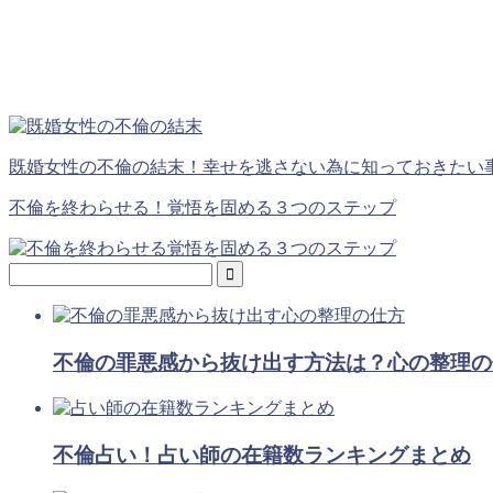
既婚女性の不倫の結末！幸せを逃さない為に知っておきたい
不倫を終わらせる！覚悟を固める３つのステップ
不倫の罪悪感から抜け出す方法は？心の整理の
不倫占い！占い師の在籍数ランキングまとめ