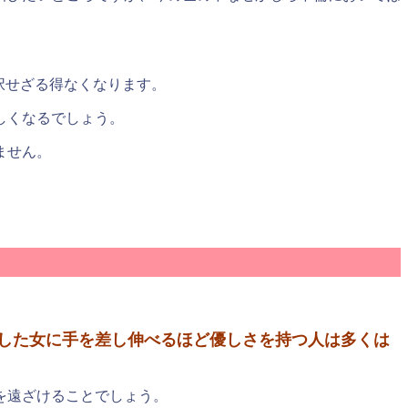
択せざる得なくなります。
しくなるでしょう。
ません。
した女に手を差し伸べるほど優しさを持つ人は多くは
を遠ざけることでしょう。