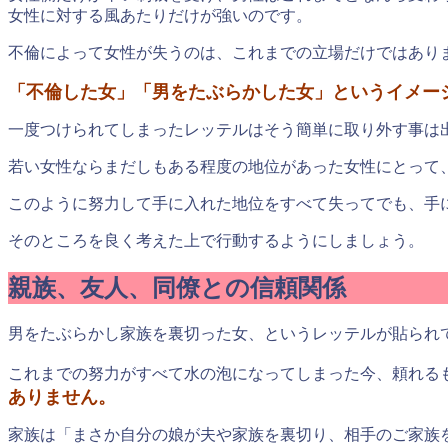
女性に対する風あたりだけが強いのです。
不倫によって女性が失うのは、これまでの立場だけではあり
「不倫した女」「男をたぶらかした女」というイメー
一度つけられてしまったレッテルはそう簡単に取り外す事は
若い女性ならまだしもある程度の地位があった女性にとって、
このように努力して手に入れた地位をすべて失ってでも、手
そのところを良く考えた上で行動するようにしましょう。
親族、友人、同僚との信頼関係
男をたぶらかし家族を裏切った女、というレッテルが貼られ
これまでの努力がすべて水の泡になってしまった今、頼れる
ありません。
家族は「まさか自分の娘が夫や家族を裏切り、相手のご家族