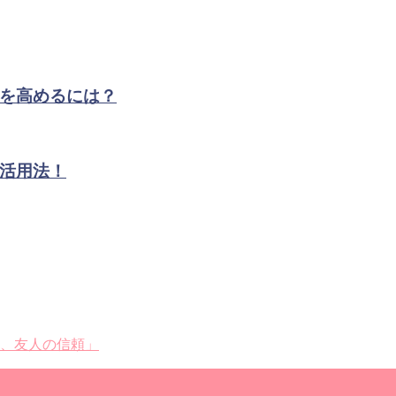
を高めるには？
活用法！
、友人の信頼」