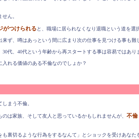
ません。
ジがつけられる
と、職場に居られなくなり退職という道を選
出来ず、噂はあっという間に広まり次の仕事を見つける事も難
30代、40代という年齢から再スタートする事は容易ではあり
に入れる価値のある不倫なのでしょか？
てしまう不倫。
不倫
ものは家族、そして友人と思っているかもしれませんが、
をも裏切るような行為をするなんて」とショックを受けあなた