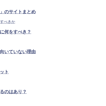
」のサイトまとめ
に何をすべき？
向いていない理由
ット
るのはあり？