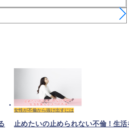
女性が不倫から抜け出すには
る
止めたいの止められない不倫！生活