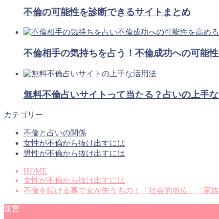
不倫の可能性を診断できるサイトまとめ
不倫相手の気持ちを占う！不倫成功への可能性
無料不倫占いサイトって当たる？占いの上手な
カテゴリー
不倫と占いの関係
女性が不倫から抜け出すには
男性が不倫から抜け出すには
HOME
女性が不倫から抜け出すには
不倫を続ける事で女が失うもの！「社会的地位」「家族
運営